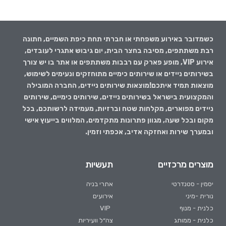
כשמדובר באירוע משפחתי או חברתי תחת כיפת השמיים, חתונה
רבת משתתפים, מסיבה בחצר הבית, יום גיבוש אתגרי לעובדים,
אירוע VIP, מופע פארק עם רבבות משתתפים או אתר בו יש צורך
בשירותים ניידים או שירותים כימיים מתוחזקים ונעימים לשימוש,
מוצאות תמיד איתכם!מוצאות שירותים ניידים, החברה המובילה
והמקצועית בישראל בשירותים ניידים, שירותים כימיים, שירותים
ניידים מפוארים, מקלחות שטח וברזיות, מעמידה לרשותכם, בכל
מקום ובכל שעה, מגוון פתרונות מתקדמים, המלווים בייעוץ אישי
ובמערך שירות ואחזקה אדיב, אכפתי וזמין.
מוצרים מרכזיים
תעשיות
יסמין - סטנדרטי
אתרי בניה
נורית -מיני
אירועים
כלנית - מנוף
VIP
כלנית - ממותג
צה״ל וועיריות